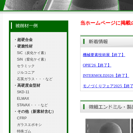
当ホームページに掲載
・超硬合金
・硬脆性材
SiC（炭化ケイ素）
SiN（窒化ケイ素）
セラミック
ジルコニア
石英ガラス・・・など
・高硬度金型材
SKD-11
ELMAX
STAVAX・・・など
・その他（新素材含む）
CFRP
ガラスエポキシ
特殊ゴム