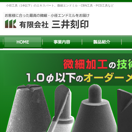
小径工具（1Φ以下）のエキスパート。微細エンドミル・CBN工具・PCD工具など