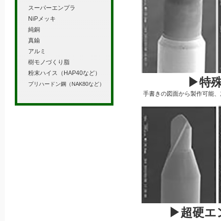
スーパーエンプラ
NiPメッキ
純銅
真鍮
アルミ
樹モノづくり脂
粉末ハイス（HAP40など）
▶特
プリハードン鋼（NAK80など）
手書きの図面から製作可能、
▶超硬エ