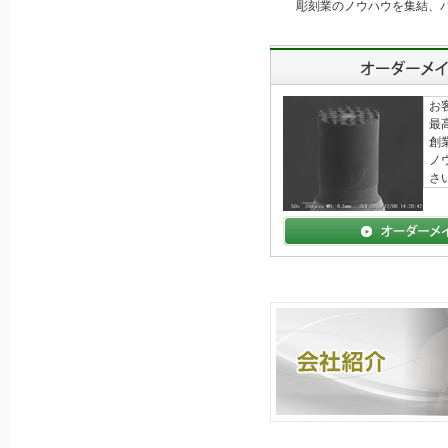
彫刻業のノウハウを集結、
お
最
創
ノ
さ