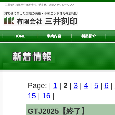
三井刻印の展示会出展情報、受賞歴、講演スケジュールなど
Page: |
1
|
2
|
3
|
4
|
5
|
6
|
15
|
16
|
GTJ2025【終了】